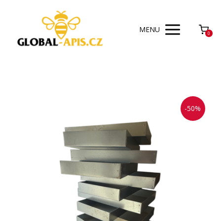
MENU
0
-50%