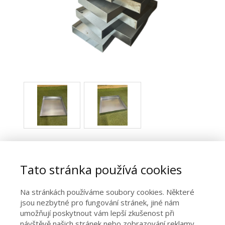
Plechové víko 6 rámků (46x
29,5)
Tato stránka používá cookies
Na stránkách používáme soubory cookies. Některé
/
Eshop
/
AKCE !!!
/
Plechové víko 6 rámků (46x 29,5)
jsou nezbytné pro fungování stránek, jiné nám
umožňují poskytnout vám lepší zkušenost při
návštěvě našich stránek nebo zobrazování reklamy,